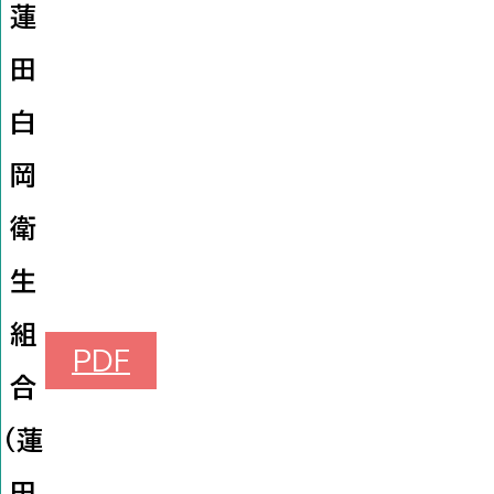
蓮
田
白
岡
衛
生
組
PDF
合
（蓮
田