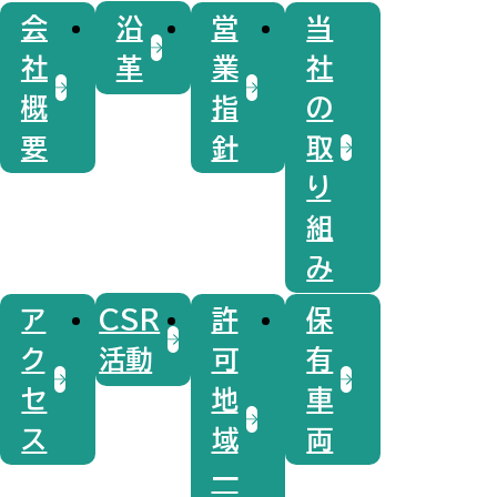
会
沿
営
当
社
革
業
社
概
指
の
要
針
取
り
組
み
ア
CSR
許
保
ク
活動
可
有
セ
地
車
ス
域
両
一