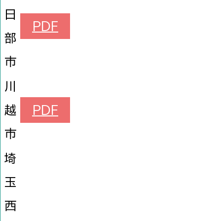
日
PDF
部
市
川
越
PDF
市
埼
玉
西