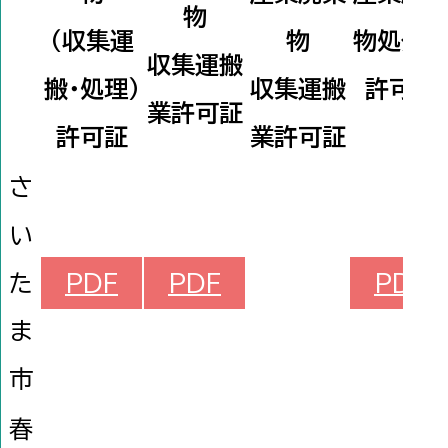
物
（収集運
物
物処分
収集運搬
搬・処理）
収集運搬
許可証
業許可証
許可証
業許可証
さ
い
た
PDF
PDF
PDF
ま
市
春