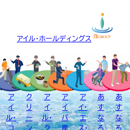
アイル・ホールディングス
ア
ク
ア
ア
ア
あ
あ
イ
リ
イ
イ
イ・
す
す
ル・
ー
ル・
バ
エ
な
な
コ
ン
ク
産
ス・
ろ
ろ