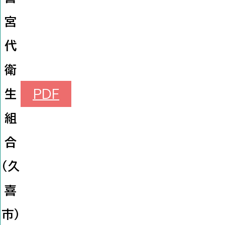
宮
代
衛
生
PDF
組
合
（久
喜
市）