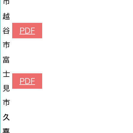
市
越
谷
PDF
市
富
士
PDF
見
市
久
喜