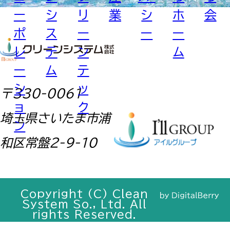
ー
シ
リ
業
シ
ホ
会
ポ
ス
ー
ー
ー
レ
テ
ン
ム
ー
ム
テ
シ
ッ
〒330-0061
ョ
ク
埼玉県さいたま市浦
ン
和区常盤2-9-10
Copyright (C) Clean
System So., Ltd. All
rights Reserved.