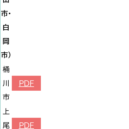
市・
白
岡
市）
桶
川
PDF
市
上
尾
PDF