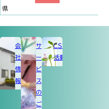
県
会
サ
CSR
社
ー
活動
情
ビ
報
ス
の
ご