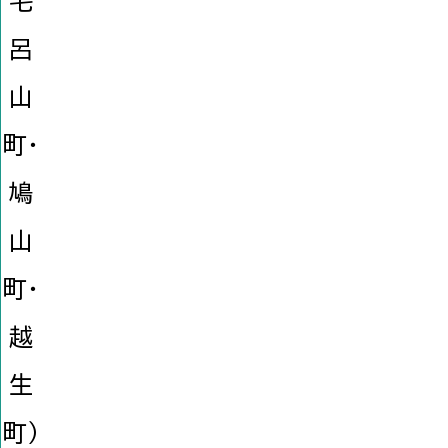
毛
呂
山
町・
鳩
山
町・
越
生
町）