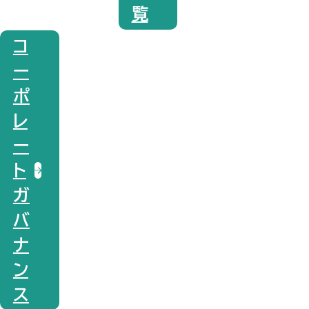
覧
コ
ー
ポ
レ
ー
ト
ガ
バ
ナ
ン
ス