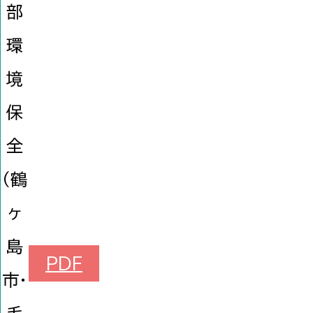
部
環
境
保
全
（鶴
ヶ
島
PDF
市・