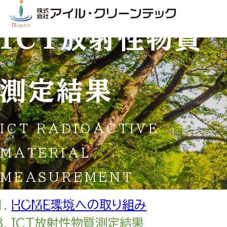
ICT放射性物質
測定結果
ICT RADIOACTIVE
MATERIAL
MEASUREMENT
RESULTS
HOME
環境への取り組み
ICT放射性物質測定結果