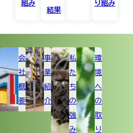
組み
り組み
検出せ
結果
240702024
2024.7.1
ば
(<10)
え
め
検出せ
240606027
2024.6.3
ば
会
事
私
環
(<10)
え
社
業
た
境
め
概
紹
ち
へ
検出せ
240509026
2024.5.1
ば
要
介
の
の
(<10)
え
強
取
め
み
り