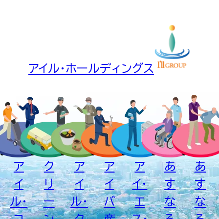
240109026
2024.1.4
ば
(<10)
え
め
検出せ
アイル・ホールディングス
231204040
2023.12.1
ば
(<10)
え
め
検出せ
231102042
2023.11.1
ば
(<10)
ア
ク
ア
ア
ア
あ
あ
え
イ
リ
イ
イ
イ・
す
す
め
ル・
ー
ル・
バ
エ
な
な
検出せ
231005048
2023.10.2
ば
コ
ン
ク
産
ス・
ろ
ろ