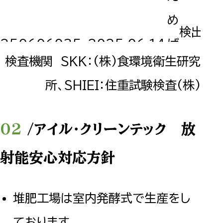
め
検出せ
250606035
2025.06.14
ば
(<10)
検査機関 SKK：(株)食環境衛生研究
え
所、SHIEI：住重試験検査(株)
め
検出せ
250512083
2025.05.03
ば
(<10)
/アイル・クリーンテック 放
え
射能安心対応方針
め
検出せ
250422033
2025.04.14
ば
堆肥工場は室内発酵式で生産をし
(<10)
え
ております。