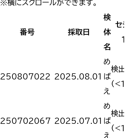
※横にスクロールができます。
検
セシウ
番号
採取日
体
134
名
め
検出せ
250807022
2025.08.01
ば
(<10)
え
め
検出せ
250702067
2025.07.01
ば
(<10)
え