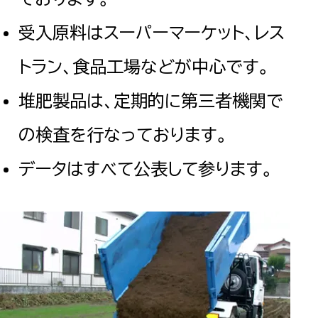
め
受入原料はスーパーマーケット、レス
検出せ
250304035
2025.03.03
ば
トラン、食品工場などが中心です。
(<10)
え
堆肥製品は、定期的に第三者機関で
め
の検査を行なっております。
検出せ
241216047
2024.12.12
ば
データはすべて公表して参ります。
(<10)
え
め
検出せ
241108004
2024.11.1
ば
(<10)
え