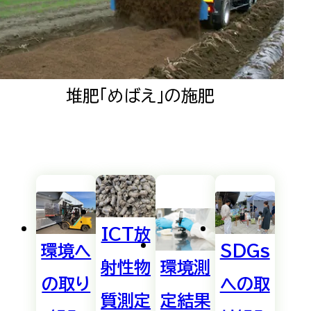
め
検出せ
241002008
2024.10.1
ば
(<10)
え
堆肥「めばえ」の施肥
め
検出せ
240904058
2024.9.1
ば
(<10)
え
め
検出せ
ICT放
240805039
2024.8.1
ば
環境へ
SDGs
(<10)
環境測
射性物
え
の取り
への取
定結果
質測定
め