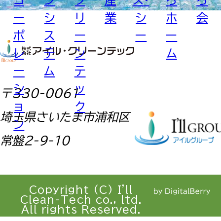
(<10)
ー
シ
リ
業
シ
ホ
会
え
ポ
ス
ー
ー
ー
め
レ
テ
ン
ム
230907025-
検出せ
2023.9.5
ば
ー
ム
テ
2
(<10)
シ
ッ
え
〒330-0061
ョ
ク
め
埼玉県さいたま市浦和区
ン
230907025-
検出せ
2023.8.4
ば
常盤2-9-10
1
(<10)
え
め
Copyright (C) I'll
検出せ
Clean-Tech co., ltd.
230704020
2023.7.3
ば
All rights Reserved.