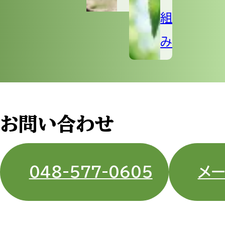
検出せ
240404022
2024.4.1
ば
組
(<10)
え
み
め
検出せ
240304030
2024.3.1
ば
(<10)
え
お問い合わせ
め
検出せ
240207042
2024.2.1
ば
(<10)
048-577-0605
メ
え
め
検出せ