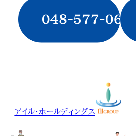
048-577-060
アイル・ホールディングス