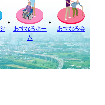
・シ
あすなろホー
あすなろ会
ム