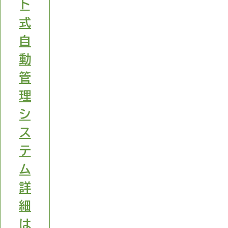
ト
式
自
動
管
理
シ
ス
テ
ム
詳
細
は