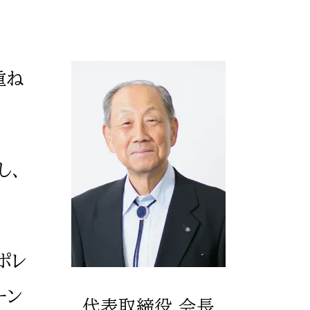
重ね
し、
ポレ
ーン
代表取締役 会長