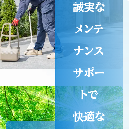
誠実な
メンテ
ナンス
サポー
トで
快適な