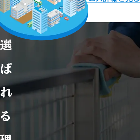
選
ば
れ
る
理