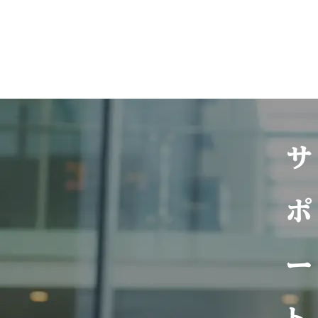
く
見
る
サ
ポ
ー