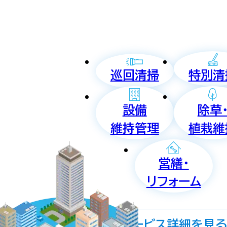
巡回清掃
特別清
設備
除草
維持管理
植栽維
営繕・
リフォーム
サービス詳細を見