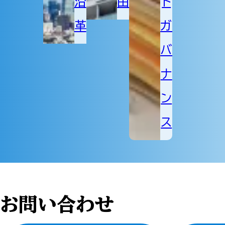
沿
由
ト
革
ガ
バ
ナ
ン
ス
お問い合わせ