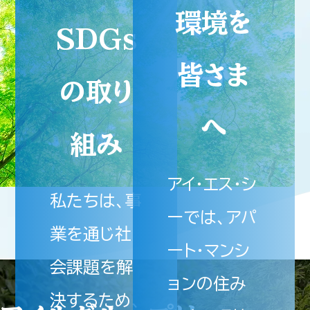
環境を
SDGs
皆さま
の取り
へ
組み
アイ・エス・シ
私たちは、事
ーでは、アパ
業を通じ社
ート・マンシ
会課題を解
ョンの住み
決するため、