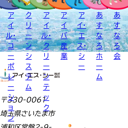
ア
ク
ア
ア
ア
あ
あ
イ
リ
イ
イ
イ・
す
す
ル・
ー
ル・
バ
エ
な
な
コ
ン
ク
産
ス・
ろ
ろ
ー
シ
リ
業
シ
ホ
会
ポ
ス
ー
ー
ー
レ
テ
ン
ム
ー
ム
テ
シ
ッ
〒330-0061
ョ
ク
埼玉県さいたま市
ン
浦和区常盤2-9-