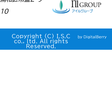
10
Copyright (C) I.S.C
co., ltd. All rights
Reserved.