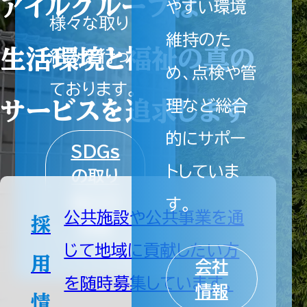
アイルグループは
やすい環境
様々な取り
維持のた
生活環境と福祉の真の
組みを行っ
め、点検や管
ております。
サービスを追求します
理など総合
的にサポー
SDGs
トしていま
の取り
組みの
す。
公共施設や公共事業を通
採
詳細
じて地域に貢献したい方
用
会社
を随時募集しています。
情報
情