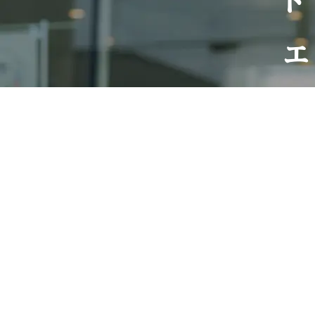
ト
エ
リ
ア
埼
玉
県