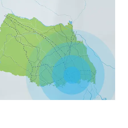
巡
回
清
掃、
消
防
設
備
点