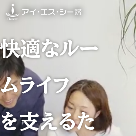
快適
な
ルー
ムライフ
を支えるた