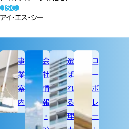
ISC
アイ・エス・シー
事
会
選
コ
業
社
ば
ー
案
情
れ
ポ
内
報
る
レ
・
理
ー