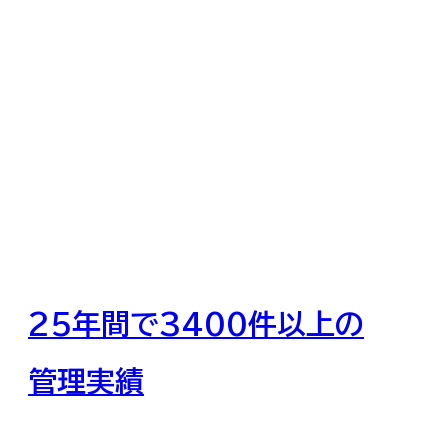
行
き
届
い
た
メ
25年間で3400件以上の
ン
管理実績
テ
ナ