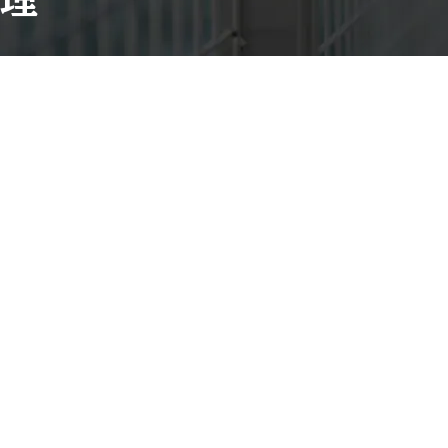
由
ア
イ・
エ
ス・
シ
ー
は