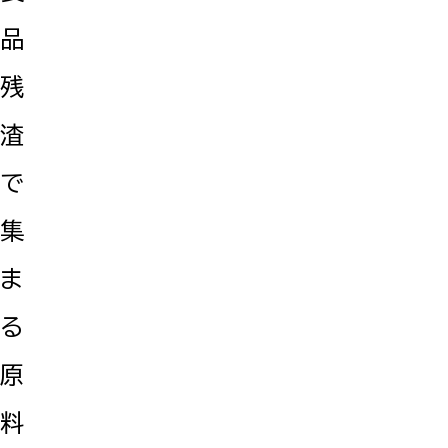
品
残
渣
で
集
ま
る
原
料