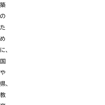
築
の
た
め
に、
国
や
県、
教