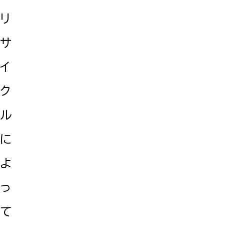
リ
サ
イ
ク
ル
に
よ
っ
て