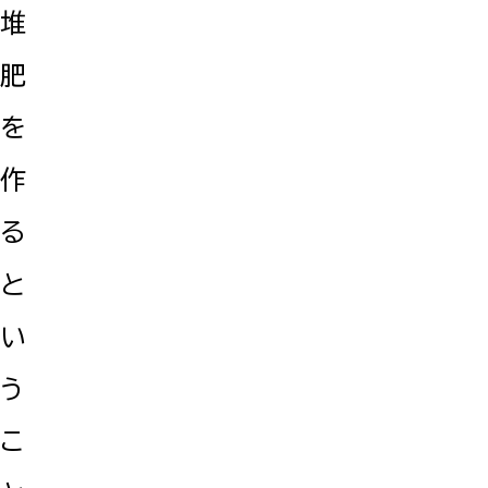
堆
肥
を
作
る
と
い
う
こ