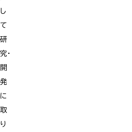
し
て
研
究・
開
発
に
取
り