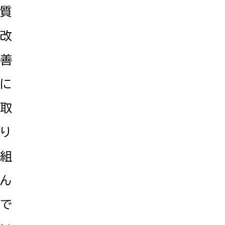
質
改
善
に
取
り
組
ん
で