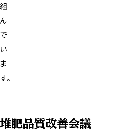
組
ん
で
い
ま
す。
堆肥品質改善会議