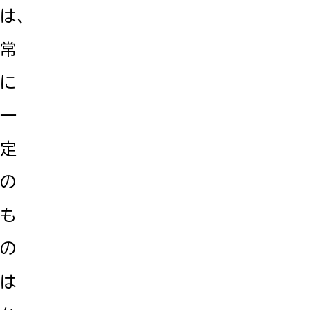
は、
常
に
一
定
の
も
の
は