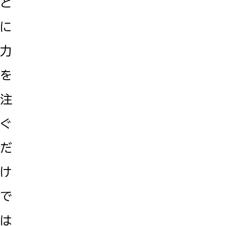
と
に
力
を
注
ぐ
だ
け
で
は