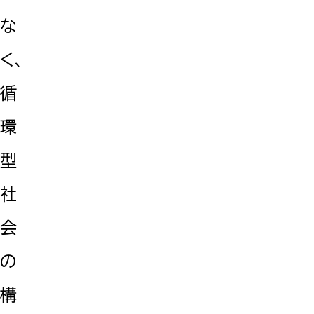
な
く、
循
環
型
社
会
の
構