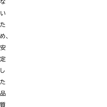
な
い
た
め、
安
定
し
た
品
質