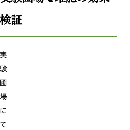
検証
実
験
圃
場
に
て