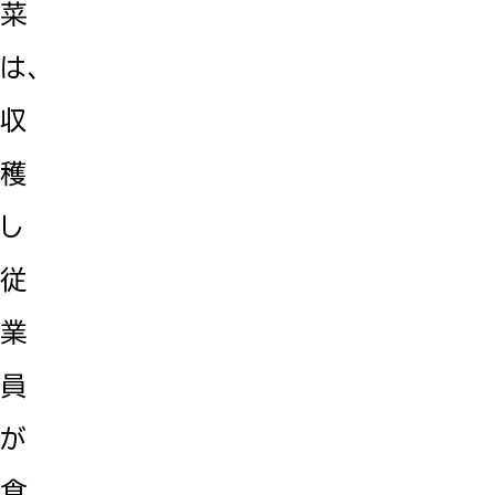
菜
は、
収
穫
し
従
業
員
が
食