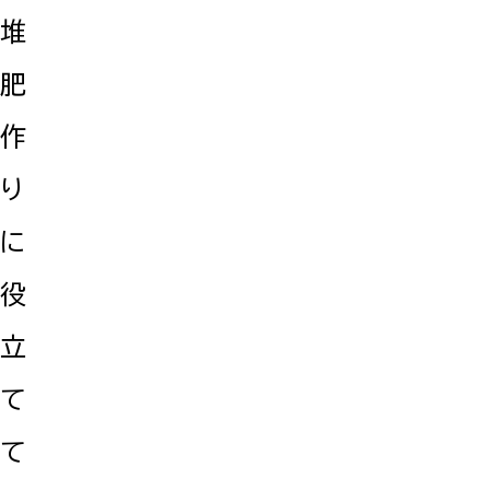
堆
肥
作
り
に
役
立
て
て