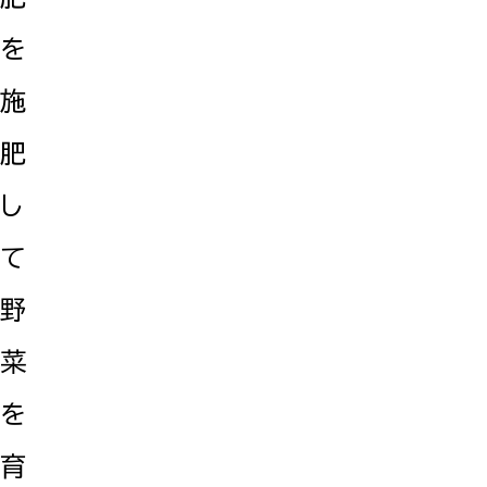
を
施
肥
し
て
野
菜
を
育