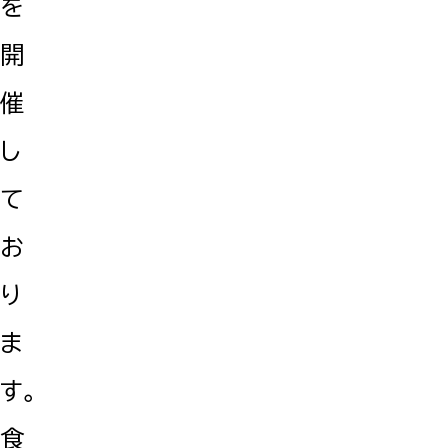
を
開
催
し
て
お
り
ま
す。
食