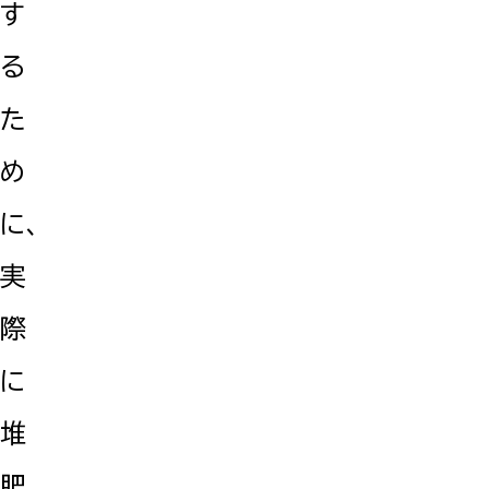
す
る
た
め
に、
実
際
に
堆
肥