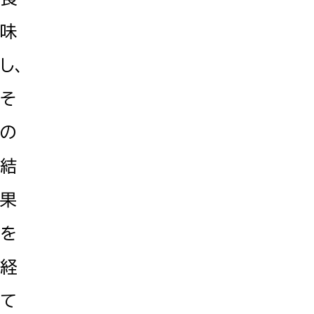
味
し、
そ
の
結
果
を
経
て