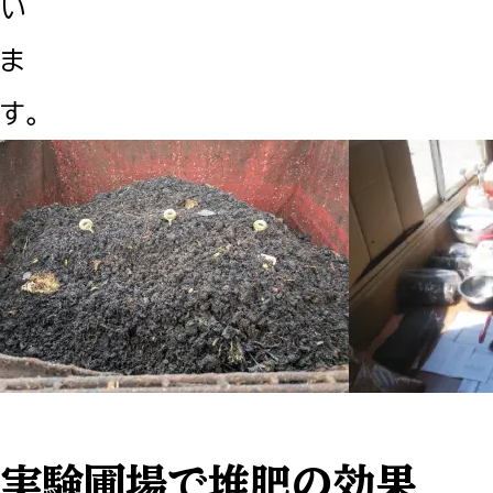
い
ま
す。
実験圃場で堆肥の効果