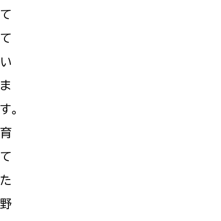
て
て
い
ま
す。
育
て
た
野