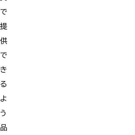
で
提
供
で
き
る
よ
う
品