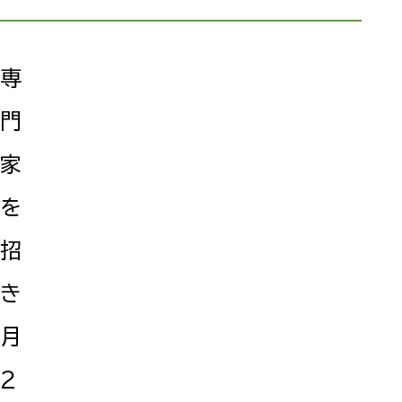
専
門
家
を
招
き
月
2