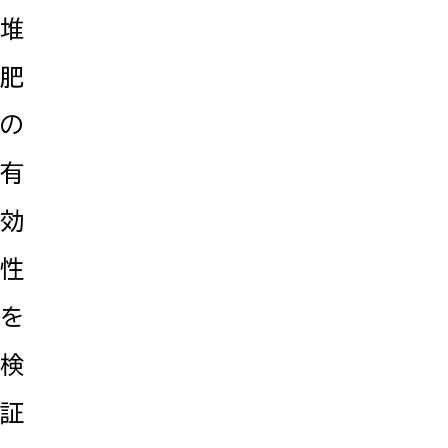
堆
肥
の
有
効
性
を
検
証