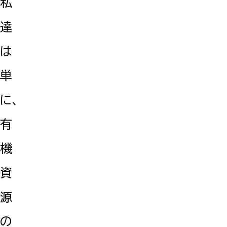
私
達
は
単
に、
有
機
資
源
の