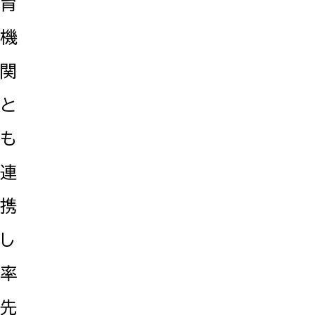
育
機
関
と
も
連
携
し
率
先