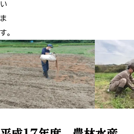
い
ま
す。
平成17年度 農林水産