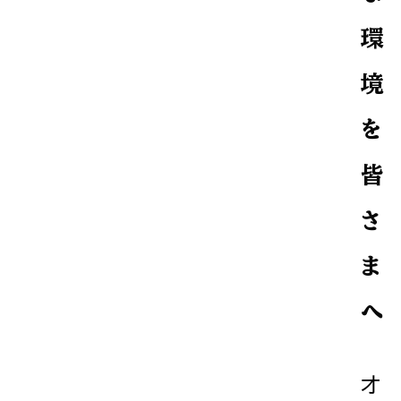
環
境
を
皆
さ
ま
へ
オ