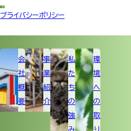
プライバシーポリシー
会
事
私
環
社
業
た
境
概
紹
ち
へ
要
介
の
の
強
取
み
り