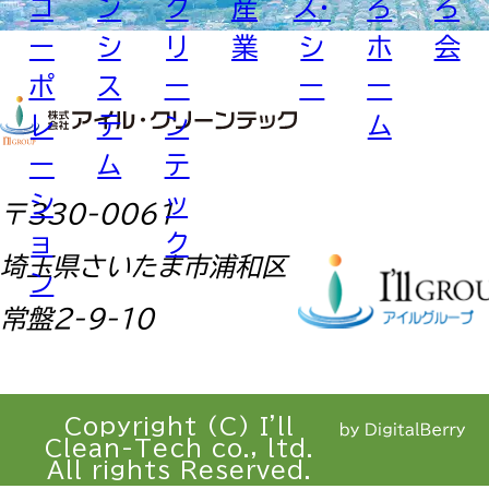
コ
ン
ク
産
ス・
ろ
ろ
ー
シ
リ
業
シ
ホ
会
ポ
ス
ー
ー
ー
レ
テ
ン
ム
ー
ム
テ
シ
ッ
〒330-0061
ョ
ク
埼玉県さいたま市浦和区
ン
常盤2-9-10
Copyright (C) I'll
Clean-Tech co., ltd.
All rights Reserved.