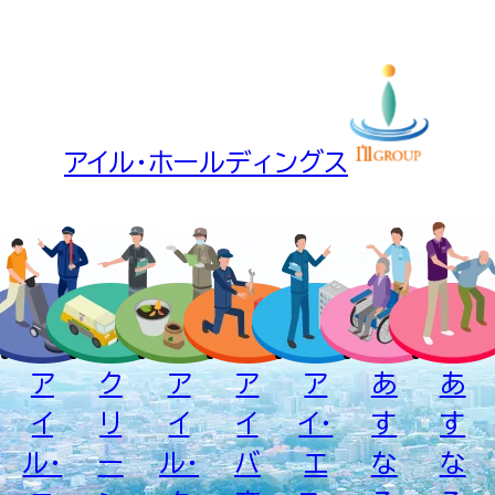
アイル・ホールディングス
ア
ク
ア
ア
ア
あ
あ
イ
リ
イ
イ
イ・
す
す
ル・
ー
ル・
バ
エ
な
な